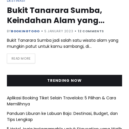
DESTINASI
Bukit Tanarara Sumba,
Keindahan Alam yang
Menawan di NTT
BY
BOOKINGTOGO
5 JANUARY 2023
12 COMMENTS
Bukit Tanarara Sumba jadi salah satu wisata alam yang
mungkin patut untuk kamu sambangi, di…
READ MORE
TRENDING NOW
Aplikasi Booking Tiket Selain Traveloka: 5 Pilihan & Cara
Memilihnya
Panduan Liburan ke Labuan Bajo: Destinasi, Budget, dan
Tips Lengkap
5 Hotel Jogja Instagramable untuk Staycation yang Wajib