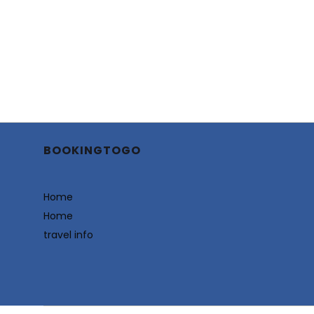
BOOKINGTOGO
Home
Home
travel info