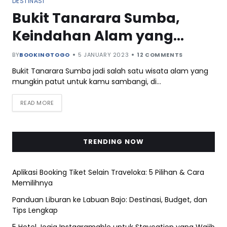
DESTINASI
Bukit Tanarara Sumba,
Keindahan Alam yang
Menawan di NTT
BY
BOOKINGTOGO
5 JANUARY 2023
12 COMMENTS
Bukit Tanarara Sumba jadi salah satu wisata alam yang
mungkin patut untuk kamu sambangi, di…
READ MORE
TRENDING NOW
Aplikasi Booking Tiket Selain Traveloka: 5 Pilihan & Cara
Memilihnya
Panduan Liburan ke Labuan Bajo: Destinasi, Budget, dan
Tips Lengkap
5 Hotel Jogja Instagramable untuk Staycation yang Wajib