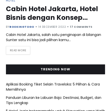
HOTEL
Cabin Hotel Jakarta, Hotel
Bisnis dengan Konsep
Otomotif
BY
BOOKINGTOGO
14 DECEMBER 2022
17 COMMENTS
Cabin Hotel Jakarta, salah satu penginapan di bilangan
Sunter satu ini bisa jadi pilihan kamu…
READ MORE
TRENDING NOW
Aplikasi Booking Tiket Selain Traveloka: 5 Pilihan & Cara
Memilihnya
Panduan Liburan ke Labuan Bajo: Destinasi, Budget, dan
Tips Lengkap
5 Hotel Jogja Instagramable untuk Staycation yang Wajib