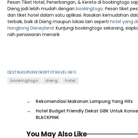
Pesan Tiket Hotel, Penerbangan, & Kereta di bookingtogo saja
Dieng jadi lebih mudah dengan
bookingtogo
. Pesan tiket pes
dan tiket hotel dalam satu aplikasi. Rasakan kemudahan da
terbaik, baik di Dieng maupun lokasi lain seperti
hotel yang 
Hongkong Disneyland
. Kunjungi bookingtogo sekarang, siapk
raih penawaran menarik
DESTINASI
PURWOKERTO
TRAVEL INFO
bookingtogo
dieng
hotel
←
Rekomendasi Makanan Lampung Yang Hits
→
Hotel Budget Friendly Dekat GBK Untuk Konse
BLACKPINK
You May Also Like