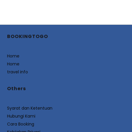
BOOKINGTOGO
Home
Home
travel info
Others
Syarat dan Ketentuan
Hubungi Kami
Cara Booking