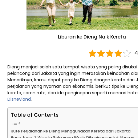
Liburan ke Dieng Naik Kereta
4
Dieng menjadi salah satu tempat wisata yang paling disukai
pelancong dari Jakarta yang ingin merasakan keindahan ala
Menariknya, kamu dapat pergi ke Dieng dengan kereta dari 
perjalanan yang nyaman dan ekonomis. berikut tips ke Di
kereta, saran rute, dan ide penginapan seperti mencari hote
Disneyland
.
Table of Contents
Rute Perjalanan ke Dieng Menggunakan Kereta dari Jakarta
Baca Juga: 7 Wisata Solo yang Wajib Dikunjungi untuk Liburan