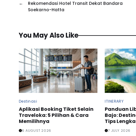
←
Rekomendasi Hotel Transit Dekat Bandara
Soekarno-Hatta
You May Also Like
Destinasi
ITINERARY
Aplikasi Booking Tiket Selain
Panduan Li
Traveloka: 5 Pilihan & Cara
Bajo: Desti
Memilihnya
Tips Lengk
6 AUGUST 2026
7 JULY 2026