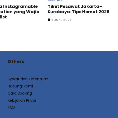
ja Instagramable
Tiket Pesawat Jakarta–
ation yang Wajib
Surabaya: Tips Hemat 2026
ist
15 JUNE 2026
Others
Syarat dan Ketentuan
Hubungi Kami
Cara Booking
Kebijakan Privasi
FAQ