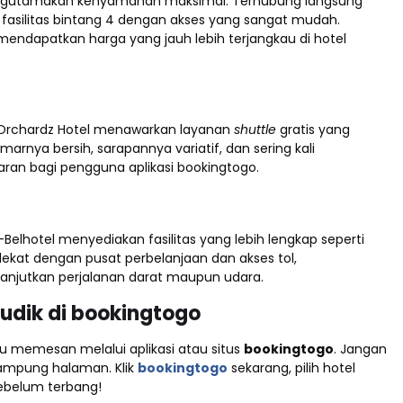
engutamakan kenyamanan maksimal. Terhubung langsung
 fasilitas bintang 4 dengan akses yang sangat mudah.
endapatkan harga yang jauh lebih terjangkau di hotel
a, Orchardz Hotel menawarkan layanan
shuttle
gratis yang
nya bersih, sarapannya variatif, dan sering kali
an bagi pengguna aplikasi bookingtogo.
elhotel menyediakan fasilitas yang lebih lengkap seperti
ekat dengan pusat perbelanjaan dan akses tol,
elanjutkan perjalanan darat maupun udara.
dik di bookingtogo
 memesan melalui aplikasi atau situs
bookingtogo
. Jangan
ampung halaman. Klik
bookingtogo
sekarang, pilih hotel
 sebelum terbang!