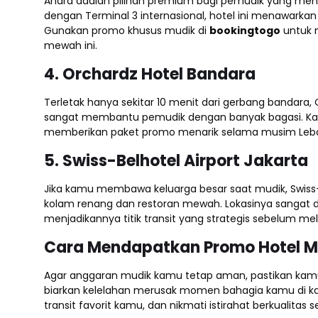
Anara adalah pilihan premium bagi pemudik yang m
dengan Terminal 3 internasional, hotel ini menawarkan
Gunakan promo khusus mudik di
bookingtogo
untuk m
mewah ini.
4. Orchardz Hotel Bandara
Terletak hanya sekitar 10 menit dari gerbang bandar
sangat membantu pemudik dengan banyak bagasi. Kamar
memberikan paket promo menarik selama musim Lebar
5. Swiss-Belhotel Airport Jakarta
Jika kamu membawa keluarga besar saat mudik, Swiss-B
kolam renang dan restoran mewah. Lokasinya sangat d
menjadikannya titik transit yang strategis sebelum m
Cara Mendapatkan Promo Hotel Mu
Agar anggaran mudik kamu tetap aman, pastikan kamu
biarkan kelelahan merusak momen bahagia kamu di k
transit favorit kamu, dan nikmati istirahat berkualitas