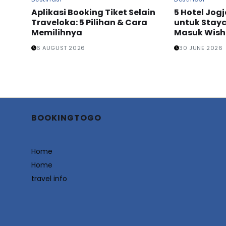
Aplikasi Booking Tiket Selain
5 Hotel Jog
Traveloka: 5 Pilihan & Cara
untuk Stayc
Memilihnya
Masuk Wishl
6 AUGUST 2026
30 JUNE 2026
BOOKINGTOGO
Home
Home
travel info