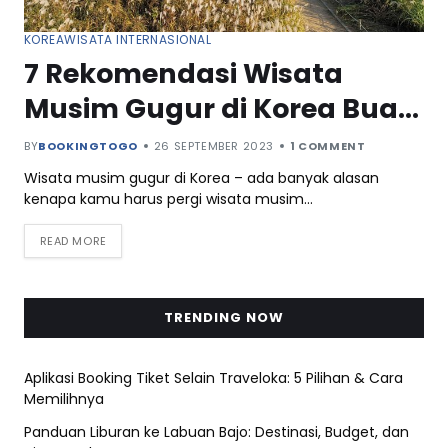
KOREA
WISATA INTERNASIONAL
7 Rekomendasi Wisata
Musim Gugur di Korea Buat
Liburan Menyenangkan
BY
BOOKINGTOGO
26 SEPTEMBER 2023
1 COMMENT
Wisata musim gugur di Korea – ada banyak alasan
kenapa kamu harus pergi wisata musim…
READ MORE
TRENDING NOW
Aplikasi Booking Tiket Selain Traveloka: 5 Pilihan & Cara
Memilihnya
Panduan Liburan ke Labuan Bajo: Destinasi, Budget, dan