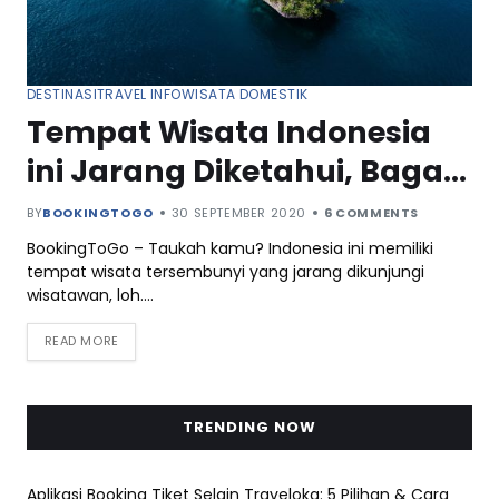
DESTINASI
TRAVEL INFO
WISATA DOMESTIK
Tempat Wisata Indonesia
ini Jarang Diketahui, Bagai
Surga Tersembunyi
BY
BOOKINGTOGO
30 SEPTEMBER 2020
6 COMMENTS
BookingToGo – Taukah kamu? Indonesia ini memiliki
tempat wisata tersembunyi yang jarang dikunjungi
wisatawan, loh.…
READ MORE
TRENDING NOW
Aplikasi Booking Tiket Selain Traveloka: 5 Pilihan & Cara