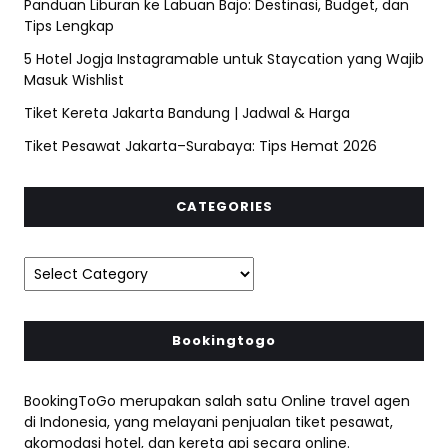
Panduan Liburan ke Labuan Bajo: Destinasi, Budget, dan
Tips Lengkap
5 Hotel Jogja Instagramable untuk Staycation yang Wajib
Masuk Wishlist
Tiket Kereta Jakarta Bandung | Jadwal & Harga
Tiket Pesawat Jakarta–Surabaya: Tips Hemat 2026
CATEGORIES
Bookingtogo
BookingToGo merupakan salah satu Online travel agen
di Indonesia, yang melayani penjualan tiket pesawat,
akomodasi hotel, dan kereta api secara online.