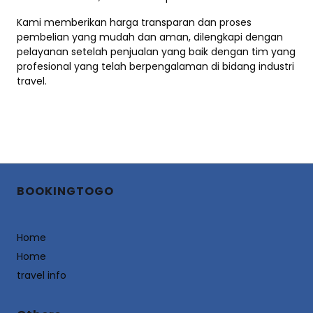
Kami memberikan harga transparan dan proses
pembelian yang mudah dan aman, dilengkapi dengan
pelayanan setelah penjualan yang baik dengan tim yang
profesional yang telah berpengalaman di bidang industri
travel.
BOOKINGTOGO
Home
Home
travel info