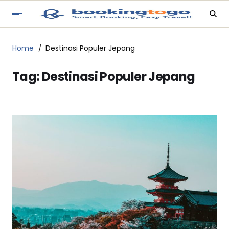
Home
Destinasi Populer Jepang
Tag:
Destinasi Populer Jepang