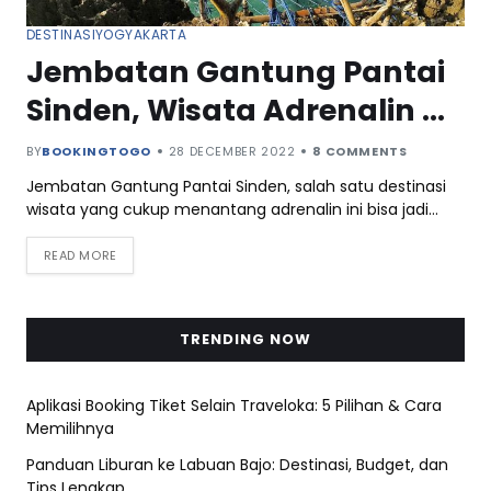
DESTINASI
YOGYAKARTA
Jembatan Gantung Pantai
Sinden, Wisata Adrenalin di
Jogja
BY
BOOKINGTOGO
28 DECEMBER 2022
8 COMMENTS
Jembatan Gantung Pantai Sinden, salah satu destinasi
wisata yang cukup menantang adrenalin ini bisa jadi…
READ MORE
TRENDING NOW
Aplikasi Booking Tiket Selain Traveloka: 5 Pilihan & Cara
Memilihnya
Panduan Liburan ke Labuan Bajo: Destinasi, Budget, dan
Tips Lengkap