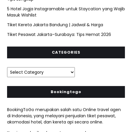
5 Hotel Jogja Instagramable untuk Staycation yang Wajib
Masuk Wishlist
Tiket Kereta Jakarta Bandung | Jadwal & Harga
Tiket Pesawat Jakarta–Surabaya: Tips Hemat 2026
CATEGORIES
Bookingtogo
BookingToGo merupakan salah satu Online travel agen
di Indonesia, yang melayani penjualan tiket pesawat,
akomodasi hotel, dan kereta api secara online.