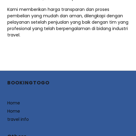
Kami memberikan harga transparan dan proses
pembelian yang mudah dan aman, dilengkapi dengan
pelayanan setelah penjualan yang baik dengan tim yang
profesional yang telah berpengalaman di bidang industri
travel.
BOOKINGTOGO
Home
Home
travel info