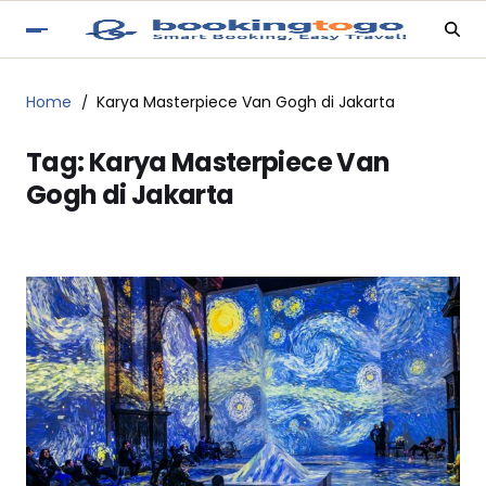
Home
Karya Masterpiece Van Gogh di Jakarta
Tag:
Karya Masterpiece Van
Gogh di Jakarta