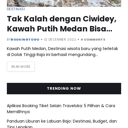
DESTINASI
Tak Kalah dengan Ciwidey,
Kawah Putih Medan Bisa
jadi Destinasi yang Patut
BY
BOOKINGTOGO
12 DECEMBER 2022
4 COMMENTS
Kamu Kunjungi!
Kawah Putih Medan, Destinasi wisata baru yang terletak
di Dolok Tinggi Raja ini berhasil mengundang…
READ MORE
TRENDING NOW
Aplikasi Booking Tiket Selain Traveloka: 5 Pilihan & Cara
Memilihnya
Panduan Liburan ke Labuan Bajo: Destinasi, Budget, dan
Tips Lengkap