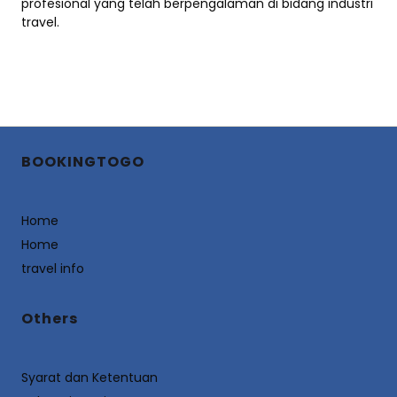
profesional yang telah berpengalaman di bidang industri
travel.
BOOKINGTOGO
Home
Home
travel info
Others
Syarat dan Ketentuan