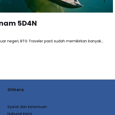
etnam 5D4N
luar negeri, BTG Traveler pasti sudah memikirkan banyak…
Others
Syarat dan Ketentuan
Hubungi Kami