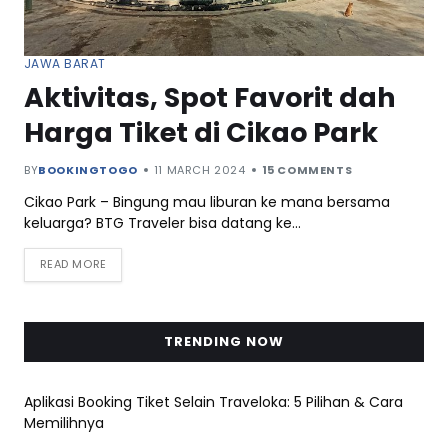
JAWA BARAT
Aktivitas, Spot Favorit dah
Harga Tiket di Cikao Park
BY
BOOKINGTOGO
11 MARCH 2024
15 COMMENTS
Cikao Park – Bingung mau liburan ke mana bersama
keluarga? BTG Traveler bisa datang ke…
READ MORE
TRENDING NOW
Aplikasi Booking Tiket Selain Traveloka: 5 Pilihan & Cara
Memilihnya