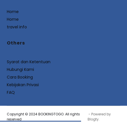
Home
Home
travel info
Others
Syarat dan Ketentuan
Hubungi Kami
Cara Booking
Kebijakan Privasi
FAQ
Copyright © 2024 BOOKINGTOGO. All rights
- Powered by
reserved
Blogty
.