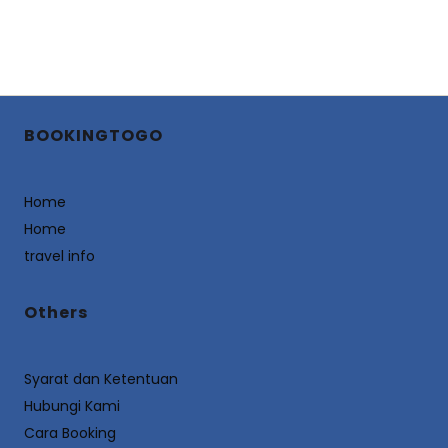
BOOKINGTOGO
Home
Home
travel info
Others
Syarat dan Ketentuan
Hubungi Kami
Cara Booking