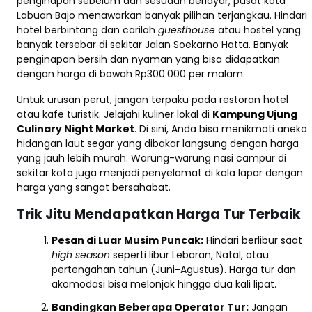
penginapan sebelum dan sesudah berlayar, pusat kota
Labuan Bajo menawarkan banyak pilihan terjangkau. Hindari
hotel berbintang dan carilah
guesthouse
atau hostel yang
banyak tersebar di sekitar Jalan Soekarno Hatta. Banyak
penginapan bersih dan nyaman yang bisa didapatkan
dengan harga di bawah Rp300.000 per malam.
Untuk urusan perut, jangan terpaku pada restoran hotel
atau kafe turistik. Jelajahi kuliner lokal di
Kampung Ujung
Culinary Night Market
. Di sini, Anda bisa menikmati aneka
hidangan laut segar yang dibakar langsung dengan harga
yang jauh lebih murah. Warung-warung nasi campur di
sekitar kota juga menjadi penyelamat di kala lapar dengan
harga yang sangat bersahabat.
Trik Jitu Mendapatkan Harga Tur Terbaik
Pesan di Luar Musim Puncak:
Hindari berlibur saat
high season
seperti libur Lebaran, Natal, atau
pertengahan tahun (Juni-Agustus). Harga tur dan
akomodasi bisa melonjak hingga dua kali lipat.
Bandingkan Beberapa Operator Tur:
Jangan