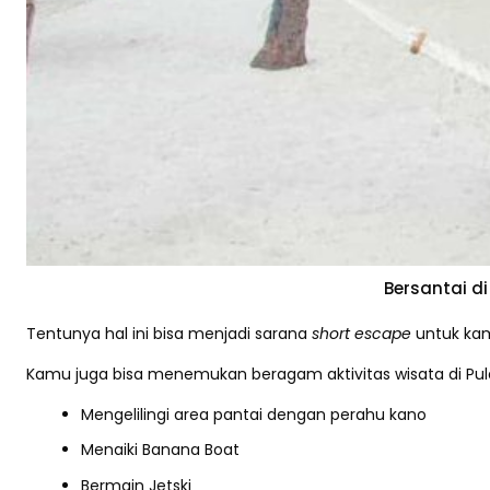
Bersantai d
Tentunya hal ini bisa menjadi sarana
short escape
untuk kam
Kamu juga bisa menemukan beragam aktivitas wisata di Pula
Mengelilingi area pantai dengan perahu kano
Menaiki Banana Boat
Bermain Jetski