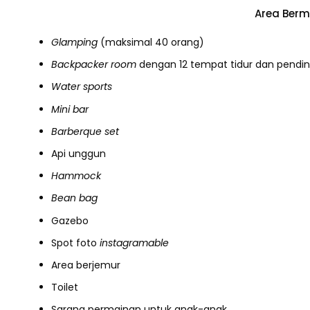
Area Berma
Glamping
(maksimal 40 orang)
Backpacker room
dengan 12 tempat tidur dan pendi
Water sports
Mini bar
Barberque set
Api unggun
Hammock
Bean bag
Gazebo
Spot foto
instagramable
Area berjemur
Toilet
Sarana permainan untuk anak-anak