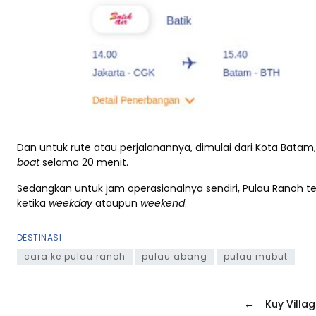
Dan untuk rute atau perjalanannya, dimulai dari Kota Bata
boat
selama 20 menit.
Sedangkan untuk jam operasionalnya sendiri, Pulau Ranoh t
ketika
weekday
ataupun
weekend
.
DESTINASI
cara ke pulau ranoh
pulau abang
pulau mubut
←
Kuy Villa