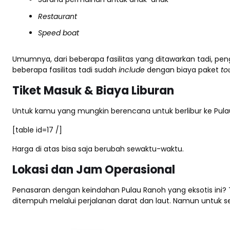
Restaurant
Speed boat
Umumnya, dari beberapa fasilitas yang ditawarkan tadi, p
beberapa fasilitas tadi sudah
include
dengan biaya paket
to
Tiket Masuk & Biaya Liburan
Untuk kamu yang mungkin berencana untuk berlibur ke Pulau 
[table id=17 /]
Harga di atas bisa saja berubah sewaktu-waktu.
Lokasi dan Jam Operasional
Penasaran dengan keindahan Pulau Ranoh yang eksotis ini? T
ditempuh melalui perjalanan darat dan laut. Namun untuk sem