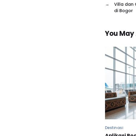
→
Villa dan 
di Bogor
You May 
Destinasi
Aplikasi Boo