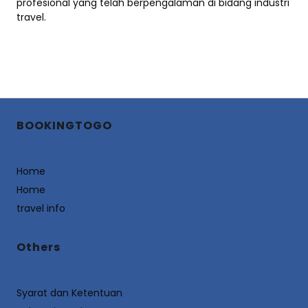
profesional yang telah berpengalaman di bidang industri
travel.
BOOKINGTOGO
Home
Home
travel info
Others
Syarat dan Ketentuan