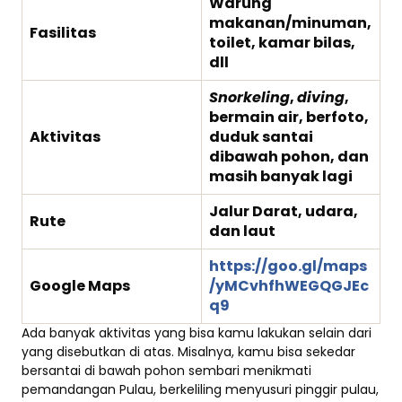
Warung
makanan/minuman,
Fasilitas
toilet, kamar bilas,
dll
Snorkeling
,
diving
,
bermain air, berfoto,
Aktivitas
duduk santai
dibawah pohon, dan
masih banyak lagi
Jalur Darat, udara,
Rute
dan laut
https://goo.gl/maps
Google Maps
/yMCvhfhWEGQGJEc
q9
Ada banyak aktivitas yang bisa kamu lakukan selain dari
yang disebutkan di atas. Misalnya, kamu bisa sekedar
bersantai di bawah pohon sembari menikmati
pemandangan Pulau, berkeliling menyusuri pinggir pulau,