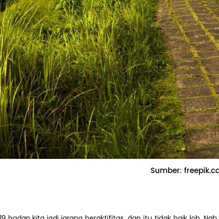
Sumber: freepik.c
19 badan kita jadi jarang beraktifitas, dan itu tidak baik loh