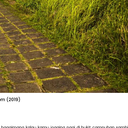
om (2019)
. Nah, bagaimana kalau kamu jogging pagi di bukit campuhan sam