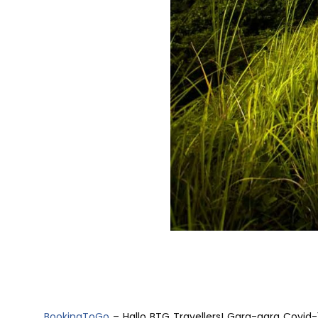
BookingToGo
– Hallo BTG Travellers! Gara-gara Covid-