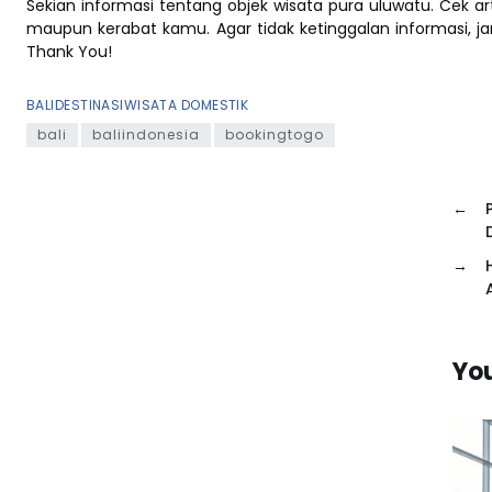
Sekian informasi tentang objek wisata pura uluwatu. Cek artik
maupun kerabat kamu. Agar tidak ketinggalan informasi, j
Thank You!
BALI
DESTINASI
WISATA DOMESTIK
bali
baliindonesia
bookingtogo
←
→
You