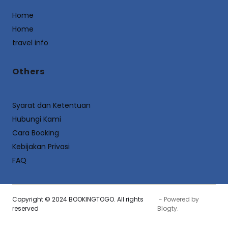
Home
Home
travel info
Others
Syarat dan Ketentuan
Hubungi Kami
Cara Booking
Kebijakan Privasi
FAQ
Copyright © 2024 BOOKINGTOGO. All rights
- Powered by
reserved
Blogty
.