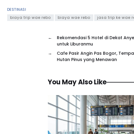
DESTINASI
biaya trip wae rebo
biaya wae rebo
jasa trip ke wae 
←
Rekomendasi 5 Hotel di Dekat Any
untuk Liburanmu
→
Cafe Pasir Angin Pas Bogor, Tempa
Hutan Pinus yang Menawan
You May Also Like