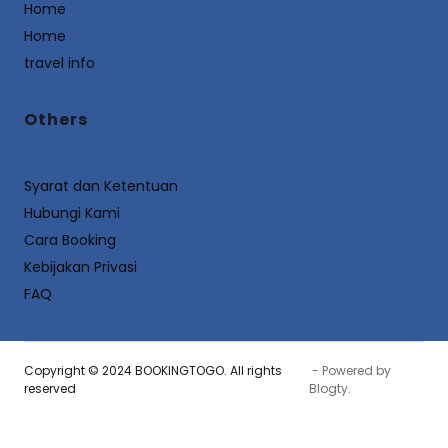
Home
Home
travel info
Others
Syarat dan Ketentuan
Hubungi Kami
Cara Booking
Kebijakan Privasi
FAQ
Copyright © 2024 BOOKINGTOGO. All rights
- Powered by
reserved
Blogty
.