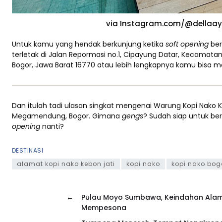
via Instagram.com/@dellaa
Untuk kamu yang hendak berkunjung ketika
soft opening
ber
terletak di Jalan Repormasi no.1, Cipayung Datar, Kecam
Bogor, Jawa Barat 16770 atau lebih lengkapnya kamu bisa m
Dan itulah tadi ulasan singkat mengenai Warung Kopi Nako K
Megamendung, Bogor. Gimana
gengs
? Sudah siap untuk be
opening
nanti?
DESTINASI
alamat kopi nako kebon jati
kopi nako
kopi nako bog
←
Pulau Moyo Sumbawa, Keindahan Ala
Mempesona