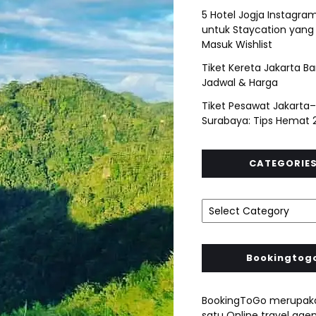
5 Hotel Jogja Instagra
untuk Staycation yang
Masuk Wishlist
Tiket Kereta Jakarta B
Jadwal & Harga
Tiket Pesawat Jakarta–
Surabaya: Tips Hemat 
CATEGORIE
Bookingtog
BookingToGo merupaka
satu Online travel agen