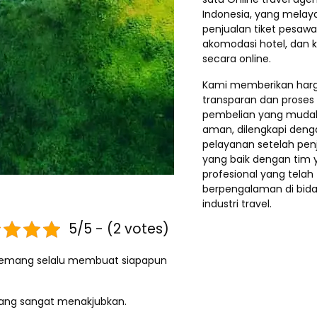
Indonesia, yang melay
penjualan tiket pesawa
akomodasi hotel, dan k
secara online.
Kami memberikan har
transparan dan proses
pembelian yang muda
aman, dilengkapi deng
pelayanan setelah pen
yang baik dengan tim 
profesional yang telah
berpengalaman di bid
industri travel.
5/5 - (2 votes)
ni memang selalu membuat siapapun
yang sangat menakjubkan.