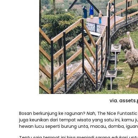
via. assets
Bosan berkunjung ke ragunan?
Nah
, The Nice Funtasti
juga keunikan dari tempat wisata yang satu ini, kam
hewan lucu seperti burung unta, macau, domba, iguana
Tentu saja tempat ini bisa menjadi sarana edukasi u