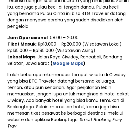
terbiasa dengan suasana ibukota yang hiruk pikuk. Selain
itu, ada juga pulau kecil di tengah danau. Pulau kecil
yang bernama Pulau Cinta ini bisa BTG Traveler datangi
dengan menyewa perahu yang sudah disediakan oleh
pengelola.
Jam Operasional
: 08.00 – 20.00
Tiket Masuk
: Rp18.000 – Rp20.000 (Wisatawan Lokal),
Rp135.000 – Rp185.000 (Wisatawan Asing)
Lokasi Maps
: Jalan Raya Ciwidey, Rancabali, Bandung
Selatan, Jawa Barat
(
Google Maps
)
Itulah beberapa rekomendasi tempat wisata di Ciwidey
yang bisa BTG Traveler datangi bersama keluarga,
teman, atau pun sendirian. Agar perjalanan lebih
memuaskan, jangan lupa untuk menginap di hotel dekat
Ciwidey. Ada banyak hotel yang bisa kamu temukan di
Bookingtogo. Selain memesan hotel, kamu juga bisa
memesan tiket pesawat ke berbagai destinasi melalui
website dan aplikasi Bookingtogo.
Smart Booking, Easy
Trav