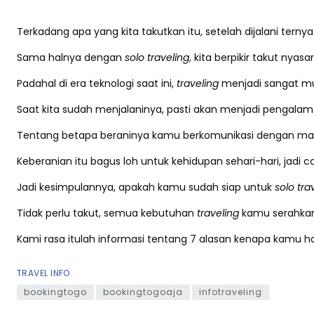
Terkadang apa yang kita takutkan itu, setelah dijalani terny
Sama halnya dengan
solo traveling
, kita berpikir takut nya
Padahal di era teknologi saat ini,
traveling
menjadi sangat mu
Saat kita sudah menjalaninya, pasti akan menjadi pengal
Tentang betapa beraninya kamu berkomunikasi dengan masy
Keberanian itu bagus loh untuk kehidupan sehari-hari, jadi 
Jadi kesimpulannya, apakah kamu sudah siap untuk
solo tra
Tidak perlu takut, semua kebutuhan
traveling
kamu serahkan
Kami rasa itulah informasi tentang 7 alasan kenapa kamu h
TRAVEL INFO
bookingtogo
bookingtogoaja
infotraveling