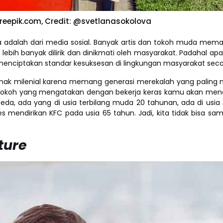
reepik.com, Credit: @svetlanasokolova
nya adalah dari media sosial. Banyak artis dan tokoh muda me
ebih banyak dilirik dan dinikmati oleh masyarakat. Padahal ap
menciptakan standar kesuksesan di lingkungan masyarakat secar
 anak milenial karena memang generasi merekalah yang paling
u tokoh yang mengatakan dengan bekerja keras kamu akan men
da, ada yang di usia terbilang muda 20 tahunan, ada di usia
s mendirikan KFC pada usia 65 tahun. Jadi, kita tidak bisa s
ture