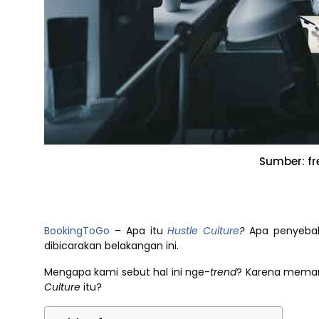
Sumber: fr
BookingToGo
– Apa itu
Hustle Culture
?
Apa penyeba
dibicarakan belakangan ini.
Mengapa kami sebut hal ini nge-
trend
? Karena mema
Culture
itu?