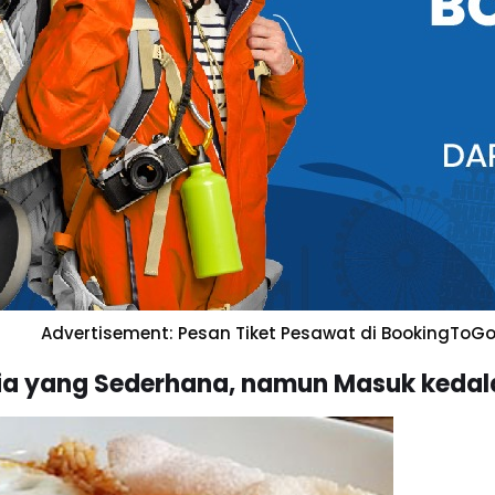
Advertisement: Pesan Tiket Pesawat di BookingToGo
sia yang Sederhana, namun Masuk kedal