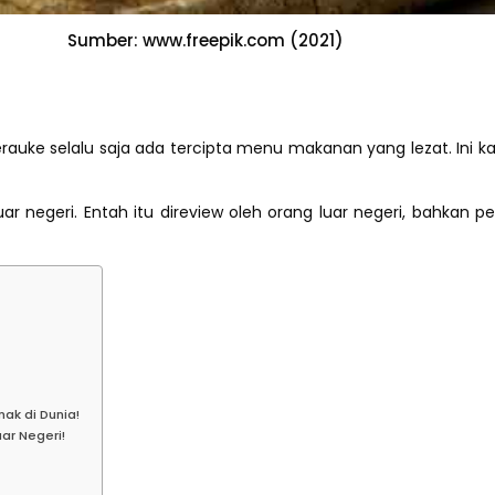
Sumber: www.freepik.com (2021)
i merauke selalu saja ada tercipta menu makanan yang lezat.
luar negeri. Entah itu direview oleh orang luar negeri, bahka
ak di Dunia!
ar Negeri!