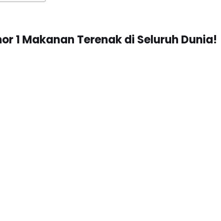
 1 Makanan Terenak di Seluruh Dunia!