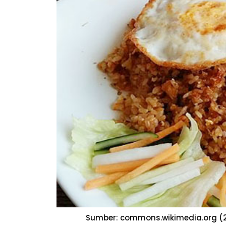
Sumber: commons.wikimedia.org (201