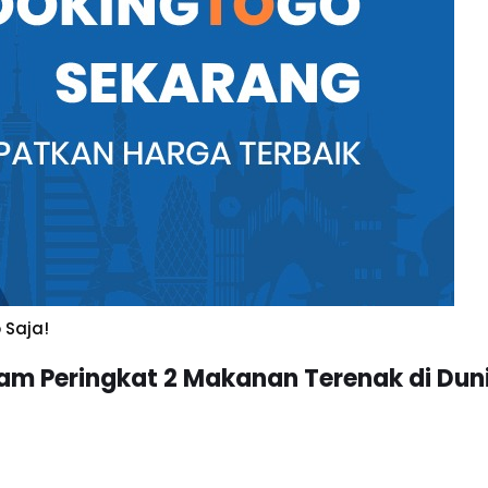
 Saja!
am Peringkat 2 Makanan Terenak di Dun