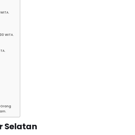
 WITA.
00 WITA.
ITA.
 Orang
Jam.
r Selatan