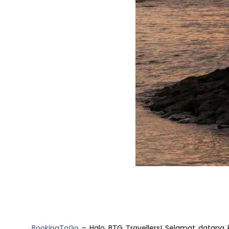
BookingToGo
– Halo BTG Travellers! Selamat datang k