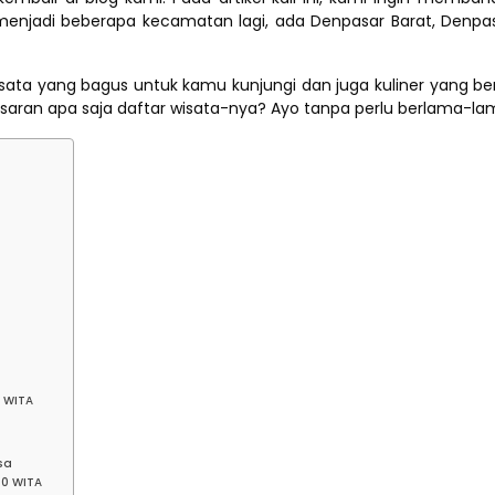
i menjadi beberapa kecamatan lagi, ada Denpasar Barat, Denpa
ata yang bagus untuk kamu kunjungi dan juga kuliner yang berv
an apa saja daftar wisata-nya? Ayo tanpa perlu berlama-lama lag
0 WITA
sa
00 WITA