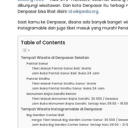
dikunjungi wisatawan. Dan kota Denpasar itu terbag
Denpasar bisa lihat disini:
id.wikipedia.org
.
Saat kamu ke Denpasar, disana ada banyak banget wis
Instagramable dan juga tiket masuk yang murah! Penasar
Table of Contents
Tempat Wisata di Denpasar Selatan
Pantai Sanur
Tiket Masuk Pantai Sanur Bali: Gratis
Jam Buka Pantai Sanur Bali: Buka 24 Jam
Pantai Sindhu
Tiket Masuk Pantai Sindhu Sanur: Gratis
Jam Buka Pantai Sindhu Sanur: Buka 24 Jam
Monumen Bajra Sandhi Renon
Tiket Masuk Monumen Bajra Sandhi: 25.000 / Dewasa
Jam Buka Monumen Bajra Sandhi: Setiap Hari, 09:00 – 18:0
Tempat Wisata Instagramable di Denpasar
Big Garden Corner Bali
Harga Tiket Masuk Big Garden Corner Sanur: 30.000 / Dewa
Jam Buka Big Garden Corner Sanur: Setiap Hari, 09:00 – 21: